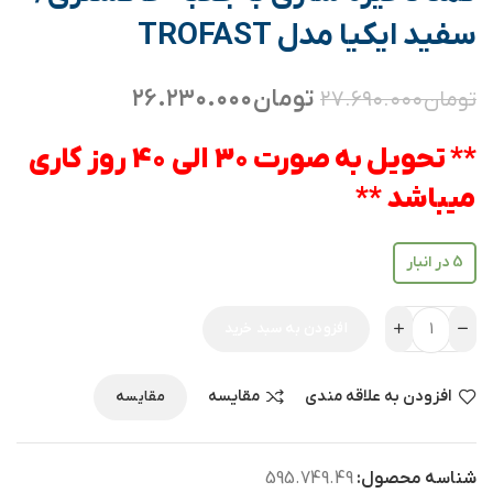
سفید ایکیا مدل TROFAST
تومان
۲۶.۲۳۰.۰۰۰
تومان
۲۷.۶۹۰.۰۰۰
** تحویل به صورت 30 الی 40 روز کاری
میباشد **
5 در انبار
افزودن به سبد خرید
افزودن به علاقه مندی
مقایسه
مقایسه
شناسه محصول:
595.749.49