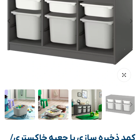
کمد ذخیره سازی با جعبه خاکستری/