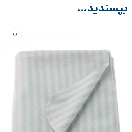
بپسندید…