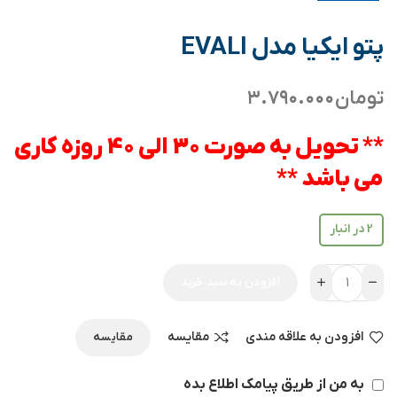
پتو ایکیا مدل EVALI
تومان
۳.۷۹۰.۰۰۰
** تحویل به صورت 30 الی 40 روزه کاری
می باشد **
2 در انبار
افزودن به سبد خرید
افزودن به علاقه مندی
مقایسه
مقایسه
به من از طریق پیامک اطلاع بده