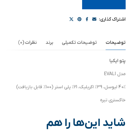
اشتراک گذاری:
توضیحات
توضیحات تکمیلی
برند
نظرات (0)
پتو ایکیا
مدل EVALI
40٪ لیوسل، 39٪ اکریلیک، 21٪ پلی استر (100٪ قابل بازیافت)
خاکستری تیره
شاید این‌ها را هم