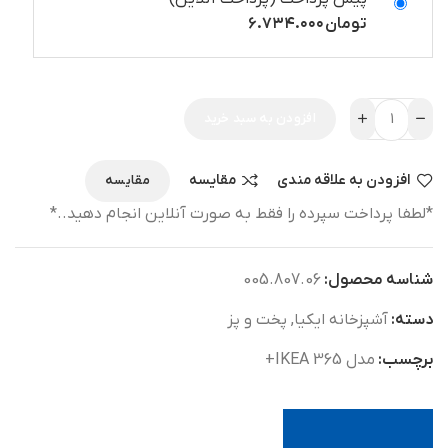
تومان
۶.۷۳۴.۰۰۰
افزودن به سبد خرید
افزودن به علاقه مندی
مقایسه
مقایسه
*لطفا پرداخت سپرده را فقط به صورت آنلاین انجام دهید..*
شناسه محصول:
005.807.06
دسته:
آشپزخانه ایکیا
,
پخت و پز
برچسب:
مدل IKEA 365+