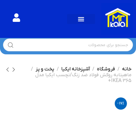
خانه
فروشگاه
آشپزخانه ایکیا
پخت و پز
ماهیتابه روکش فولاد ضد زنگ/نچسب ایکیا مدل
IKEA 365+
-17%