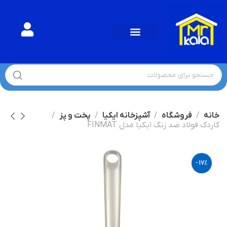
خانه
فروشگاه
آشپزخانه ایکیا
پخت و پز
کاردک فولاد ضد زنگ ایکیا مدل FINMAT
-17%