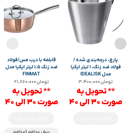
پارچ، درجه‌بندی شده /
قابلمه با درب مس/فولاد
فولاد ضد زنگ، ۱ لیتر ایکیا
ضد زنگ ۱.۵ لیتر ایکیا مدل
مدل IDEALISK
FINMAT
تومان
۳.۴۰۰.۰۰۰
تومان
۲۱.۸۶۰.۰۰۰
** تحویل به
** تحویل به
صورت 30 الی 40
صورت 30 الی 40
روزه کاری می
روزه می باشد **
افزودن به سبد خرید
افزودن به سبد خرید
باشد **
پیش پرداخت (پرداخت