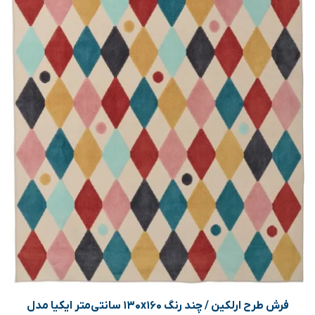
فرش طرح ارلکین / چند رنگ ۱۳۰x۱۶۰ سانتی‌متر ایکیا مدل