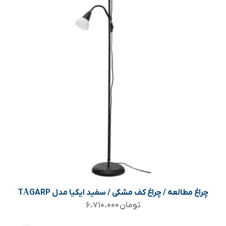
چراغ مطالعه / چراغ کف مشکی / سفید ایکیا مدل TÅGARP
تومان
۶.۷۱۰.۰۰۰