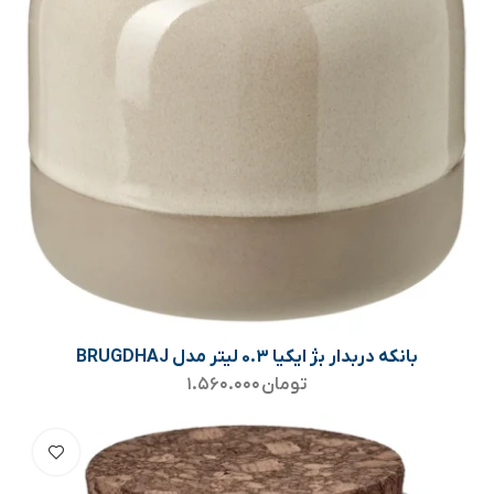
بانکه دربدار بژ ایکیا 0.3 لیتر مدل BRUGDHAJ
تومان
۱.۵۶۰.۰۰۰