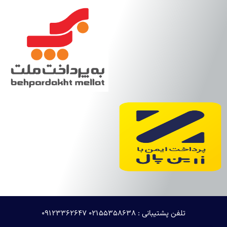
تلفن پشتیبانی : 02155358638 ۰۹۱۲۳۳۶۲۶۴۷